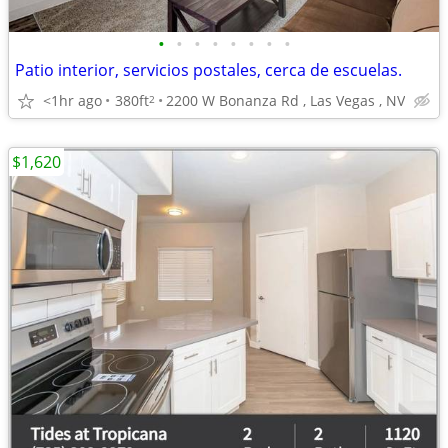
•
•
•
•
•
•
•
•
Patio interior, servicios postales, cerca de escuelas.
<1hr ago
380ft
2200 W Bonanza Rd , Las Vegas , NV
2
$1,620