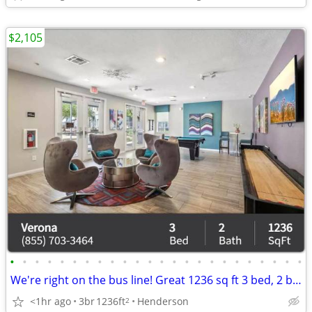
$2,105
•
•
•
•
•
•
•
•
•
•
•
•
•
•
•
•
•
•
•
•
•
•
•
•
We're right on the bus line! Great 1236 sq ft 3 bed, 2 bath!
<1hr ago
3br
1236ft
Henderson
2