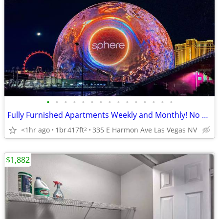
•
•
•
•
•
•
•
•
•
•
•
•
•
•
•
Fully Furnished Apartments Weekly and Monthly! No Lease required!
<1hr ago
1br
417ft
335 E Harmon Ave Las Vegas NV
2
$1,882