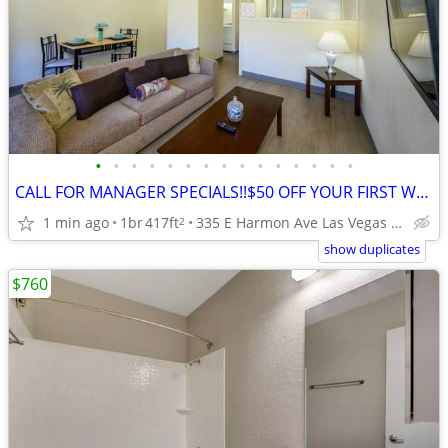
•
•
•
•
•
•
•
•
•
•
•
•
•
•
•
CALL FOR MANAGER SPECIALS!!$50 OFF YOUR FIRST WEEK.
1 min ago
1br
417ft
335 E Harmon Ave Las Vegas NV
2
show duplicates
$760