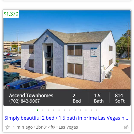
$1,370
•
•
•
•
•
•
•
•
•
•
•
•
Simply beautiful 2 bed / 1.5 bath in prime Las Vegas neighborhood
1 min ago
2br
814ft
Las Vegas
2