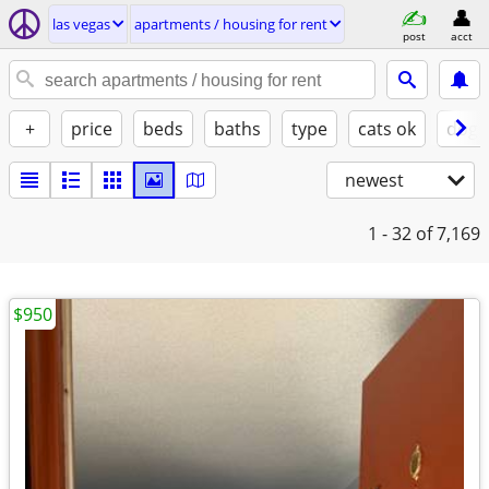
las vegas
apartments / housing for rent
post
acct
+
price
beds
baths
type
cats ok
dogs
newest
1 - 32
of 7,169
$950