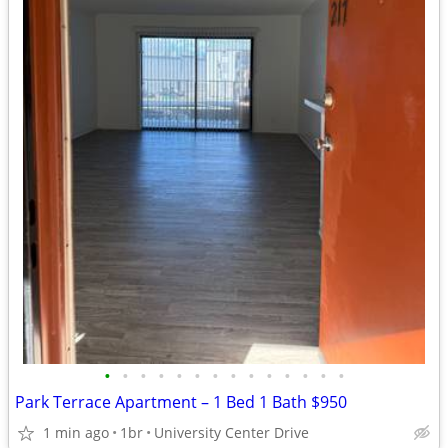
•
•
•
•
•
•
•
•
•
•
•
•
•
•
Park Terrace Apartment – 1 Bed 1 Bath $950
1 min ago
1br
University Center Drive