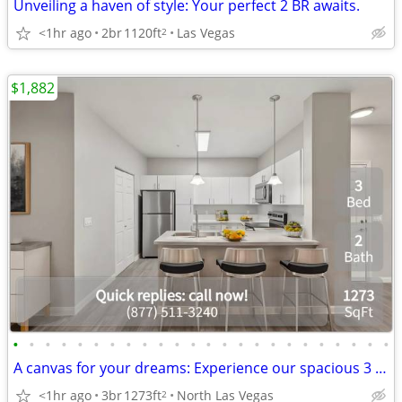
Unveiling a haven of style: Your perfect 2 BR awaits.
<1hr ago
2br
1120ft
Las Vegas
2
$1,882
•
•
•
•
•
•
•
•
•
•
•
•
•
•
•
•
•
•
•
•
•
•
•
•
A canvas for your dreams: Experience our spacious 3 BR today!
<1hr ago
3br
1273ft
North Las Vegas
2