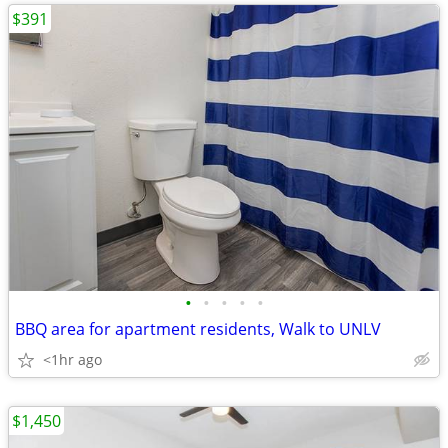
$391
•
•
•
•
•
BBQ area for apartment residents, Walk to UNLV
<1hr ago
$1,450