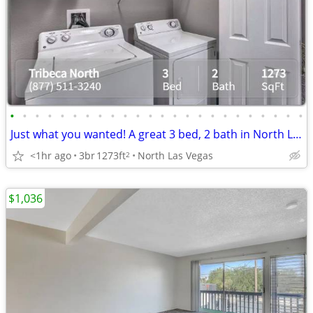
•
•
•
•
•
•
•
•
•
•
•
•
•
•
•
•
•
•
•
•
•
•
•
•
Just what you wanted! A great 3 bed, 2 bath in North Las Vegas
<1hr ago
3br
1273ft
North Las Vegas
2
$1,036