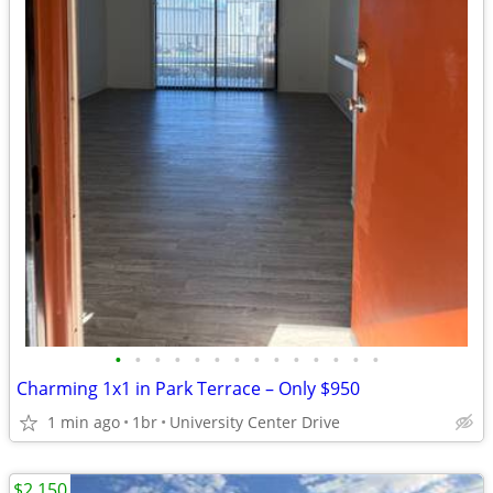
•
•
•
•
•
•
•
•
•
•
•
•
•
•
Charming 1x1 in Park Terrace – Only $950
1 min ago
1br
University Center Drive
$2,150