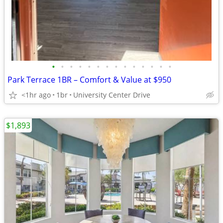
•
•
•
•
•
•
•
•
•
•
•
•
•
•
Park Terrace 1BR – Comfort & Value at $950
<1hr ago
1br
University Center Drive
$1,893