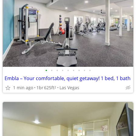
•
•
•
•
•
•
•
•
•
Embla – Your comfortable, quiet getaway! 1 bed, 1 bath
1 min ago
1br
625ft
Las Vegas
2