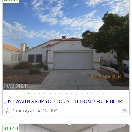
•
•
•
•
•
•
•
•
•
•
•
•
•
•
•
JUST WAITNG FOR YOU TO CALL IT HOME! FOUR BEDROOMS; CUSTOM PAINT; ISLA
1 min ago
4br
1533ft
2
$1,010