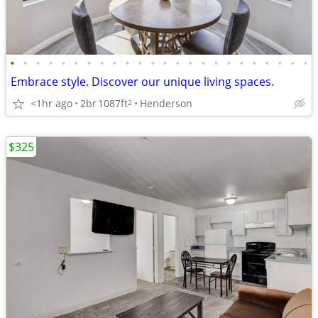
•
•
•
•
•
•
•
•
•
•
•
•
•
•
•
•
•
•
•
•
•
•
•
•
Embrace style. Discover our unique living spaces.
<1hr ago
2br
1087ft
Henderson
2
$325