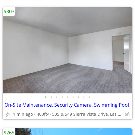
$803
•
•
•
•
•
•
•
•
•
On-Site Maintenance, Security Camera, Swimming Pool
1 min ago
400ft
535 & 549 Sierra Vista Drive, Las Vegas, NV
2
$269