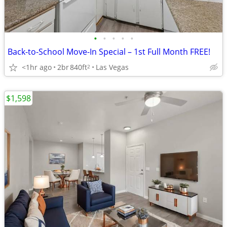
•
•
•
•
•
Back-to-School Move-In Special – 1st Full Month FREE!
<1hr ago
2br
840ft
Las Vegas
2
$1,598