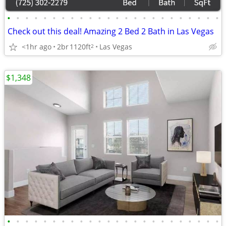
•
•
•
•
•
•
•
•
•
•
•
•
•
•
•
•
•
•
•
•
•
•
•
•
Check out this deal! Amazing 2 Bed 2 Bath in Las Vegas
<1hr ago
2br
1120ft
Las Vegas
2
$1,348
•
•
•
•
•
•
•
•
•
•
•
•
•
•
•
•
•
•
•
•
•
•
•
•