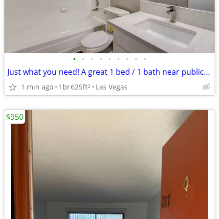
•
•
•
•
•
•
•
•
•
Just what you need! A great 1 bed / 1 bath near public transport!
1 min ago
1br
625ft
Las Vegas
2
$950