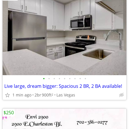
•
•
•
•
•
•
•
•
•
Live large, dream bigger: Spacious 2 BR, 2 BA available!
1 min ago
2br
900ft
Las Vegas
2
$250