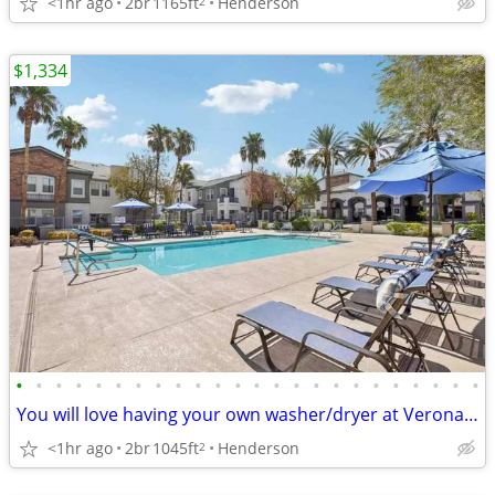
<1hr ago
2br
1165ft
Henderson
2
$1,334
•
•
•
•
•
•
•
•
•
•
•
•
•
•
•
•
•
•
•
•
•
•
•
•
You will love having your own washer/dryer at Verona Apartments!
<1hr ago
2br
1045ft
Henderson
2