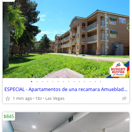
•
•
•
•
•
•
•
•
•
•
•
•
•
•
ESPECIAL - Apartamentos de una recamara Amueblado $269 Semanal
1 min ago
1br
Las Vegas
$845