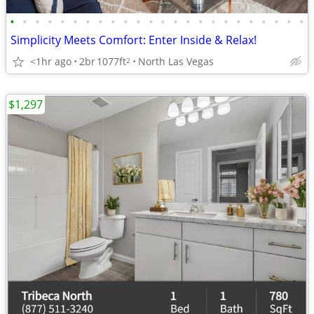
•
•
•
•
•
•
•
•
•
•
•
•
•
•
•
•
•
•
•
•
•
•
•
•
Simplicity Meets Comfort: Enter Inside & Relax!
<1hr ago
2br
1077ft
North Las Vegas
2
$1,297