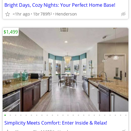
Bright Days, Cozy Nights: Your Perfect Home Base!
<1hr ago
1br
789ft
Henderson
2
$1,499
•
•
•
•
•
•
•
•
•
•
•
•
•
•
•
•
•
•
•
•
•
•
•
•
Simplicity Meets Comfort: Enter Inside & Relax!