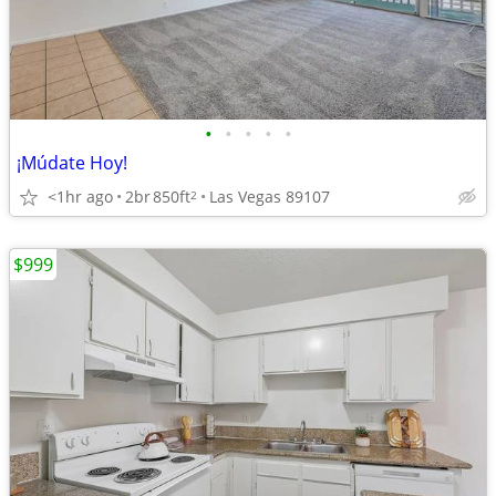
•
•
•
•
•
¡Múdate Hoy!
<1hr ago
2br
850ft
Las Vegas 89107
2
$999