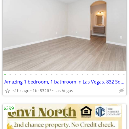
•
•
•
•
•
•
•
•
•
•
•
•
•
•
•
•
•
•
•
•
•
•
•
•
Amazing 1 bedroom, 1 bathroom in Las Vegas. 832 SqFt!
<1hr ago
1br
832ft
Las Vegas
2
$399