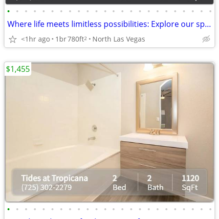
•
•
•
•
•
•
•
•
•
•
•
•
•
•
•
•
•
•
•
•
•
•
•
•
Where life meets limitless possibilities: Explore our spacious 1 BR.
<1hr ago
1br
780ft
North Las Vegas
2
$1,455
•
•
•
•
•
•
•
•
•
•
•
•
•
•
•
•
•
•
•
•
•
•
•
•