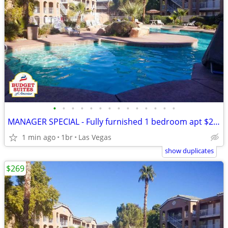
•
•
•
•
•
•
•
•
•
•
•
•
•
•
MANAGER SPECIAL - Fully furnished 1 bedroom apt $269 weekly
1 min ago
1br
Las Vegas
show duplicates
$269