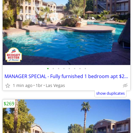
•
•
•
•
•
•
•
•
MANAGER SPECIAL - Fully furnished 1 bedroom apt $269 weekly
1 min ago
1br
Las Vegas
show duplicates
$269