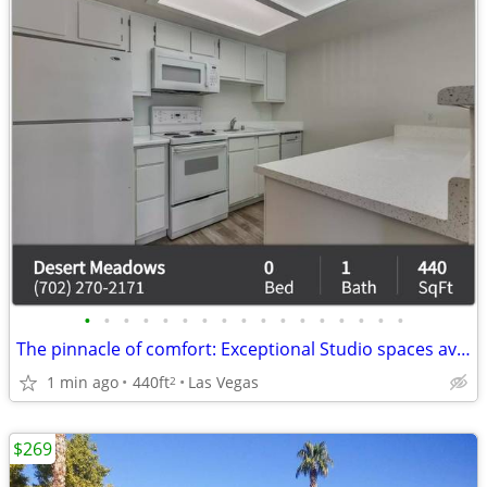
•
•
•
•
•
•
•
•
•
•
•
•
•
•
•
•
•
The pinnacle of comfort: Exceptional Studio spaces available.
1 min ago
440ft
Las Vegas
2
$269