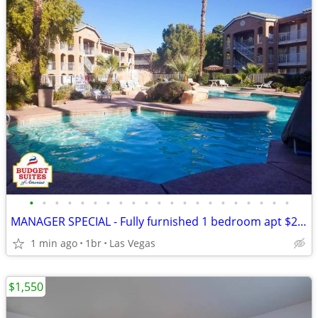
•
•
•
•
•
•
•
•
•
•
•
•
•
•
•
•
•
•
•
•
•
MANAGER SPECIAL - Fully furnished 1 bedroom apt $269 weekly
1 min ago
1br
Las Vegas
$1,550