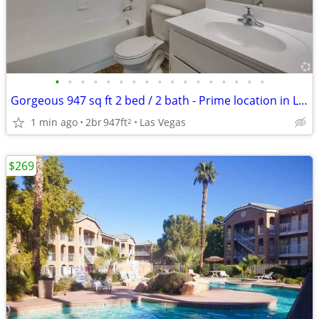
•
•
•
•
•
•
•
•
•
•
•
•
•
•
•
•
•
Gorgeous 947 sq ft 2 bed / 2 bath - Prime location in Las Vegas
1 min ago
2br
947ft
Las Vegas
2
$269