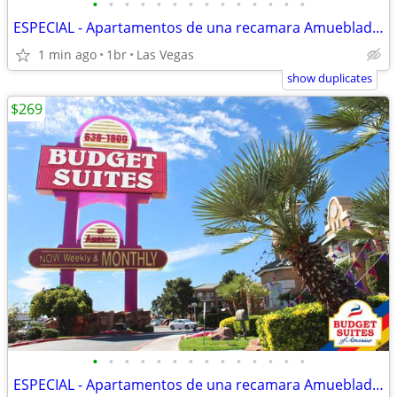
•
•
•
•
•
•
•
•
•
•
•
•
•
•
ESPECIAL - Apartamentos de una recamara Amueblado $269 Semanal
1 min ago
1br
Las Vegas
show duplicates
$269
•
•
•
•
•
•
•
•
•
•
•
•
•
•
ESPECIAL - Apartamentos de una recamara Amueblado $269 Semanal