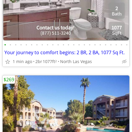
•
•
•
•
•
•
•
•
•
•
•
•
•
•
•
•
•
•
•
•
•
•
•
•
Your journey to comfort begins: 2 BR, 2 BA, 1077 Sq Ft.
1 min ago
2br
1077ft
North Las Vegas
2
$269