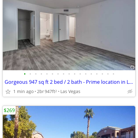
•
•
•
•
•
•
•
•
•
•
•
•
•
•
•
•
•
Gorgeous 947 sq ft 2 bed / 2 bath - Prime location in Las Vegas
1 min ago
2br
947ft
Las Vegas
2
$269