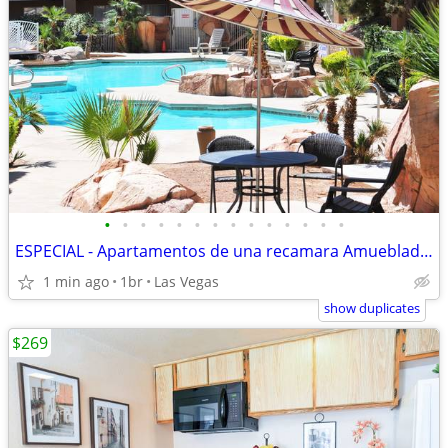
•
•
•
•
•
•
•
•
•
•
•
•
•
•
ESPECIAL - Apartamentos de una recamara Amueblado $269 Semanal
1 min ago
1br
Las Vegas
show duplicates
$269