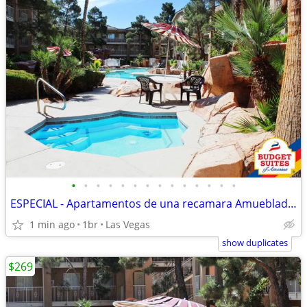
•
•
•
•
•
•
•
•
•
•
•
•
•
•
ESPECIAL - Apartamentos de una recamara Amueblado $269 Semanal
1 min ago
1br
Las Vegas
show duplicates
$269