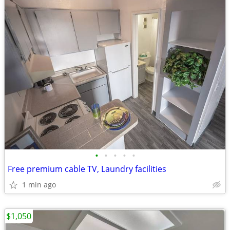
•
•
•
•
•
Free premium cable TV, Laundry facilities
1 min ago
$1,050