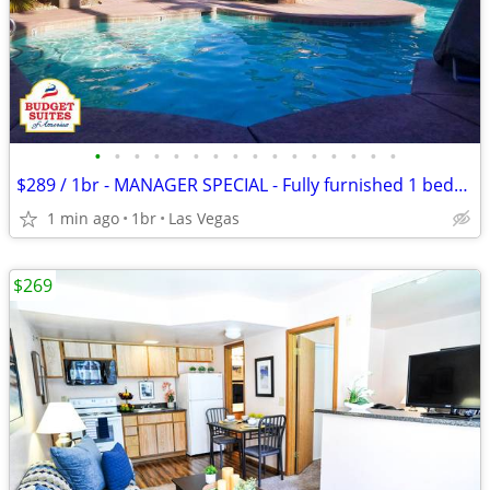
•
•
•
•
•
•
•
•
•
•
•
•
•
•
•
•
$289 / 1br - MANAGER SPECIAL - Fully furnished 1 bedroom apt $269 week
1 min ago
1br
Las Vegas
$269