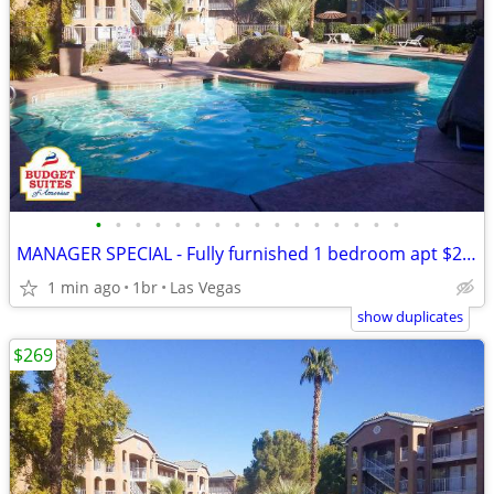
•
•
•
•
•
•
•
•
•
•
•
•
•
•
•
•
MANAGER SPECIAL - Fully furnished 1 bedroom apt $289 weekly
1 min ago
1br
Las Vegas
show duplicates
$269