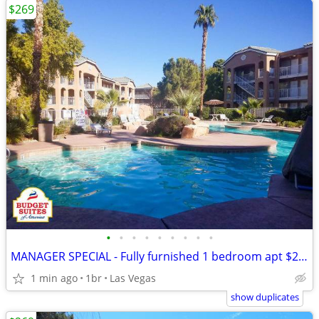
$269
•
•
•
•
•
•
•
•
•
MANAGER SPECIAL - Fully furnished 1 bedroom apt $269 weekly
1 min ago
1br
Las Vegas
show duplicates