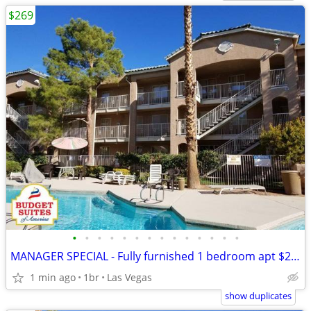
$269
•
•
•
•
•
•
•
•
•
•
•
•
•
•
MANAGER SPECIAL - Fully furnished 1 bedroom apt $269 weekly...
1 min ago
1br
Las Vegas
show duplicates