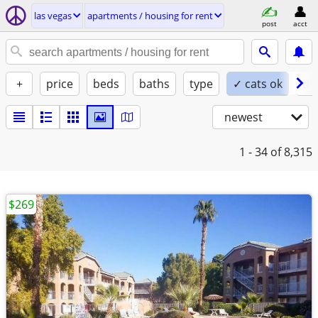
las vegas
apartments / housing for rent
post
acct
+
price
beds
baths
type
✓ cats ok
do
newest
1 - 34
of 8,315
$269