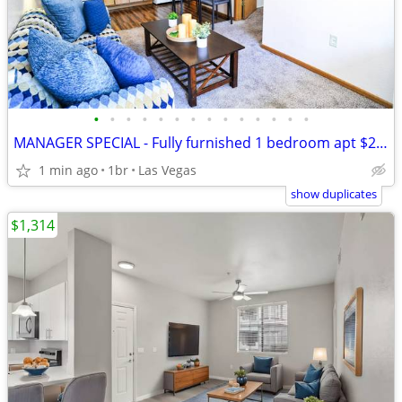
•
•
•
•
•
•
•
•
•
•
•
•
•
•
MANAGER SPECIAL - Fully furnished 1 bedroom apt $269 weekly...
1 min ago
1br
Las Vegas
show duplicates
$1,314