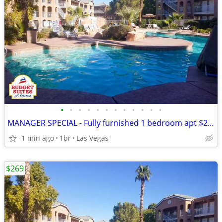
•
•
•
•
•
•
•
•
•
•
•
•
MANAGER SPECIAL - Fully furnished 1 bedroom apt $269 weekly
1 min ago
1br
Las Vegas
$269