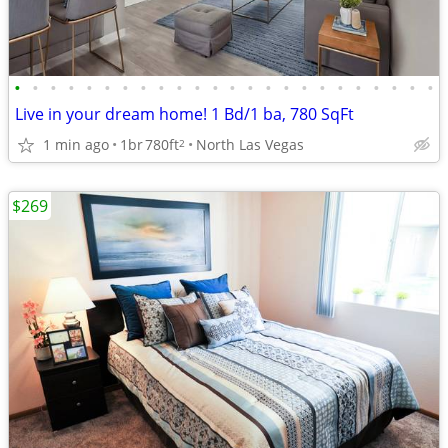
•
•
•
•
•
•
•
•
•
•
•
•
•
•
•
•
•
•
•
•
•
•
•
•
Live in your dream home! 1 Bd/1 ba, 780 SqFt
1 min ago
1br
780ft
North Las Vegas
2
$269