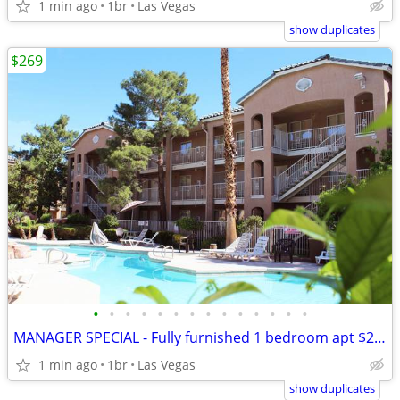
1 min ago
1br
Las Vegas
show duplicates
$269
•
•
•
•
•
•
•
•
•
•
•
•
•
•
MANAGER SPECIAL - Fully furnished 1 bedroom apt $269 weekly...
1 min ago
1br
Las Vegas
show duplicates