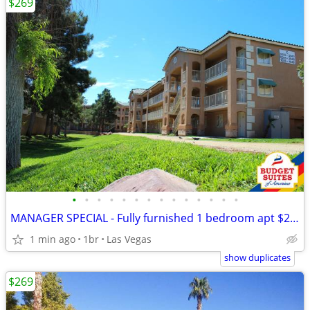
$269
•
•
•
•
•
•
•
•
•
•
•
•
•
•
MANAGER SPECIAL - Fully furnished 1 bedroom apt $269 weekly...
1 min ago
1br
Las Vegas
show duplicates
$269