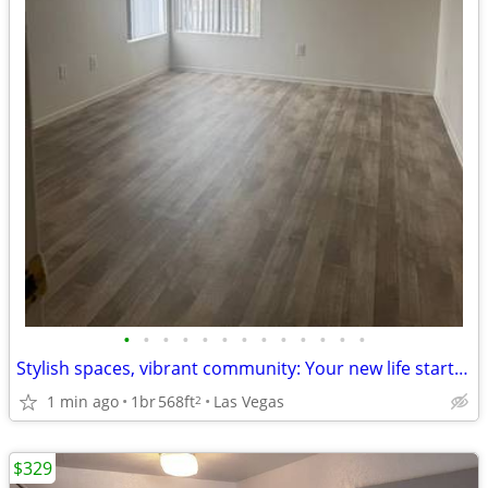
•
•
•
•
•
•
•
•
•
•
•
•
•
Stylish spaces, vibrant community: Your new life starts here!
1 min ago
1br
568ft
Las Vegas
2
$329