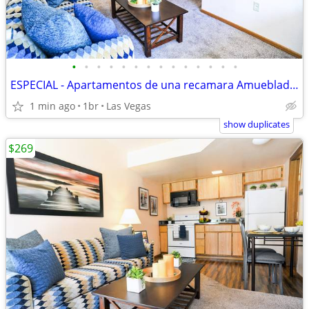
•
•
•
•
•
•
•
•
•
•
•
•
•
•
ESPECIAL - Apartamentos de una recamara Amueblado $269 Semanal
1 min ago
1br
Las Vegas
show duplicates
$269