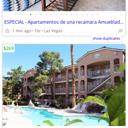
•
•
•
•
•
•
•
•
•
•
•
•
•
•
ESPECIAL - Apartamentos de una recamara Amueblado $269 Semanal
1 min ago
1br
Las Vegas
show duplicates
$269