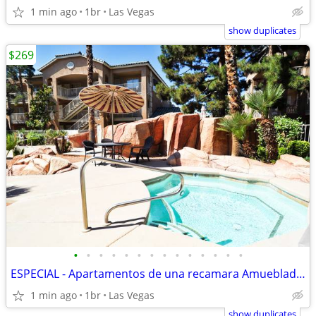
1 min ago
1br
Las Vegas
show duplicates
$269
•
•
•
•
•
•
•
•
•
•
•
•
•
•
ESPECIAL - Apartamentos de una recamara Amueblado $269 Semanal
1 min ago
1br
Las Vegas
show duplicates