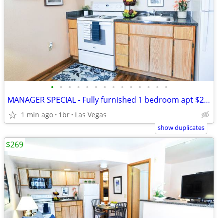
•
•
•
•
•
•
•
•
•
•
•
•
•
•
MANAGER SPECIAL - Fully furnished 1 bedroom apt $269 weekly...
1 min ago
1br
Las Vegas
show duplicates
$269