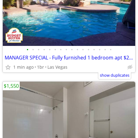
•
•
•
•
•
•
•
•
•
•
•
•
•
•
•
•
MANAGER SPECIAL - Fully furnished 1 bedroom apt $269 weekly
1 min ago
1br
Las Vegas
show duplicates
$1,550