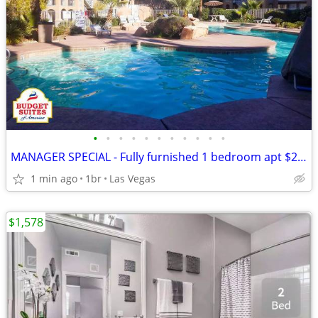
•
•
•
•
•
•
•
•
•
•
•
MANAGER SPECIAL - Fully furnished 1 bedroom apt $269 weekly
1 min ago
1br
Las Vegas
$1,578