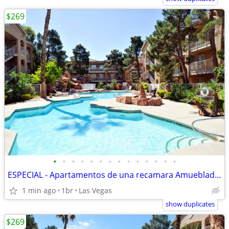
$269
•
•
•
•
•
•
•
•
•
•
•
•
•
•
ESPECIAL - Apartamentos de una recamara Amueblado $269 Semanal
1 min ago
1br
Las Vegas
show duplicates
$269