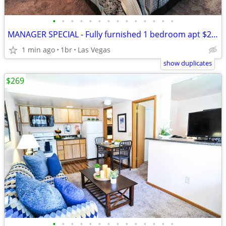
•
•
•
•
•
•
•
•
•
•
•
•
•
•
MANAGER SPECIAL - Fully furnished 1 bedroom apt $269 weekly...
1 min ago
1br
Las Vegas
show duplicates
$269
•
•
•
•
•
•
•
•
•
•
•
•
•
•