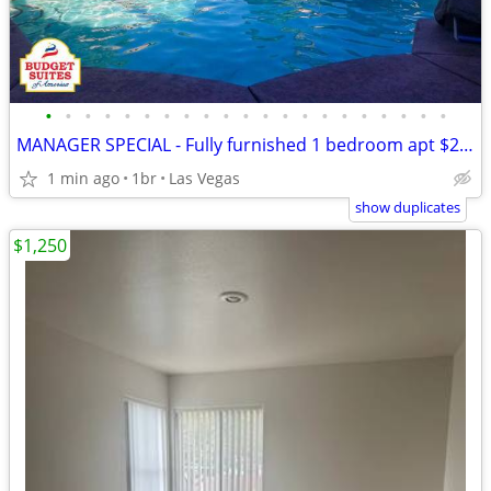
•
•
•
•
•
•
•
•
•
•
•
•
•
•
•
•
•
•
•
•
•
MANAGER SPECIAL - Fully furnished 1 bedroom apt $269 weekly
1 min ago
1br
Las Vegas
show duplicates
$1,250