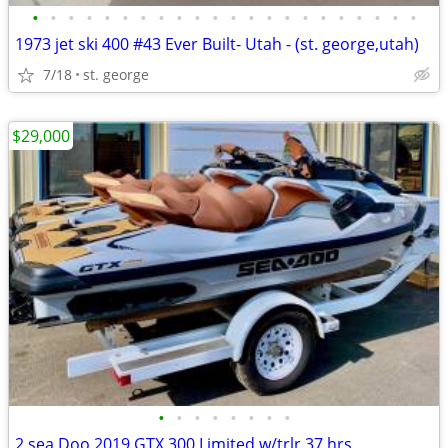
•
•
•
•
•
•
•
•
•
•
•
•
•
•
•
•
•
•
•
•
•
•
1973 jet ski 400 #43 Ever Built- Utah - (st. george,utah)
7/18
st. george
$29,000
•
•
•
•
•
•
•
•
2 sea Doo 2019 GTX 300 Limited w/trlr 37 hrs