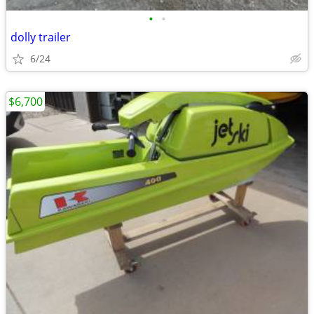
•
•
dolly trailer
6/24
$6,700