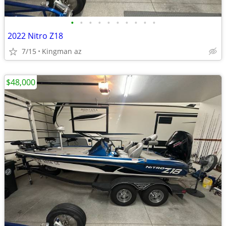
•
•
•
•
•
•
•
•
•
•
2022 Nitro Z18
7/15
Kingman az
$48,000