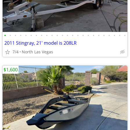
•
•
•
•
•
•
•
•
•
•
•
•
•
•
•
•
•
•
•
•
•
•
•
•
2011 Stingray, 21' model is 208LR
7/4
North Las Vegas
$1,600