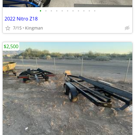
•
•
•
•
•
•
•
•
•
•
•
2022 Nitro Z18
7/15
Kingman
$2,500