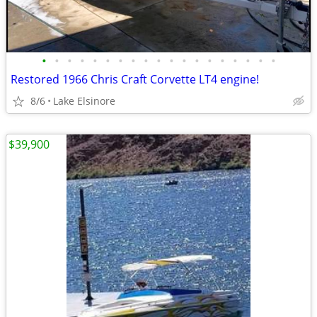
•
•
•
•
•
•
•
•
•
•
•
•
•
•
•
•
•
•
•
Restored 1966 Chris Craft Corvette LT4 engine!
8/6
Lake Elsinore
$39,900