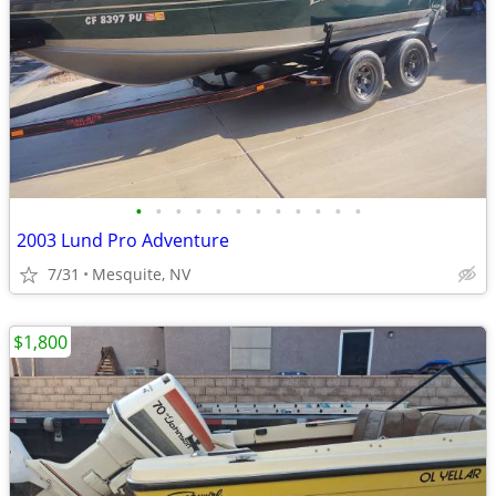
•
•
•
•
•
•
•
•
•
•
•
•
2003 Lund Pro Adventure
7/31
Mesquite, NV
$1,800