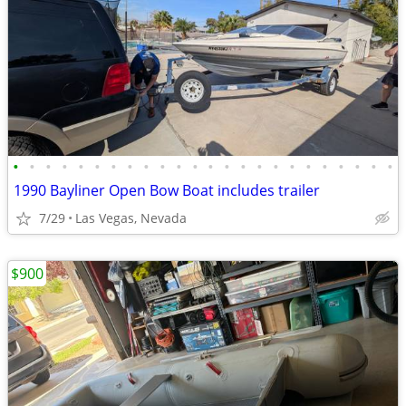
•
•
•
•
•
•
•
•
•
•
•
•
•
•
•
•
•
•
•
•
•
•
•
•
1990 Bayliner Open Bow Boat includes trailer
7/29
Las Vegas, Nevada
$900