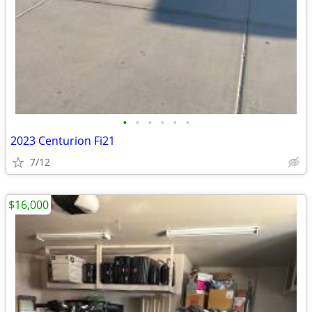
•
•
•
•
•
•
2023 Centurion Fi21
7/12
$16,000