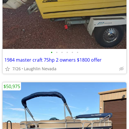
•
•
•
•
•
•
1984 master craft 75hp 2 owners $1800 offer
7/26
Laughlin Nevada
$50,975