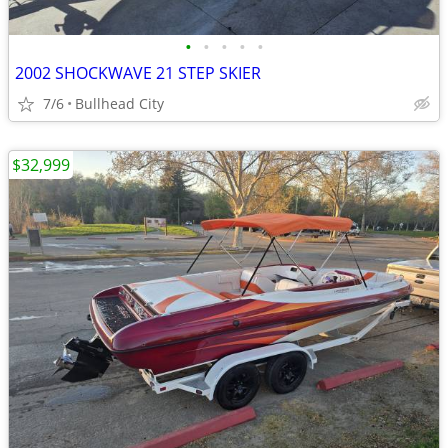
•
•
•
•
•
2002 SHOCKWAVE 21 STEP SKIER
7/6
Bullhead City
$32,999