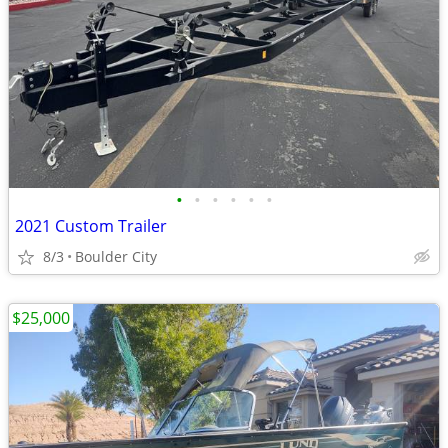
•
•
•
•
•
•
2021 Custom Trailer
8/3
Boulder City
$25,000