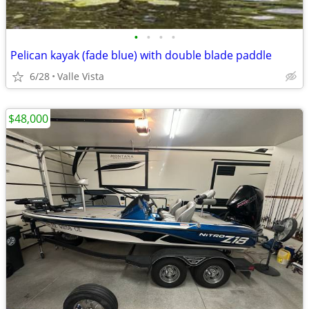
•
•
•
•
Pelican kayak (fade blue) with double blade paddle
6/28
Valle Vista
$48,000