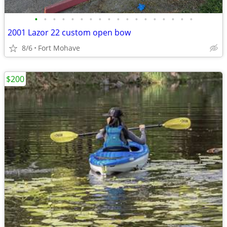
•
•
•
•
•
•
•
•
•
•
•
•
•
•
•
•
•
•
2001 Lazor 22 custom open bow
8/6
Fort Mohave
$200