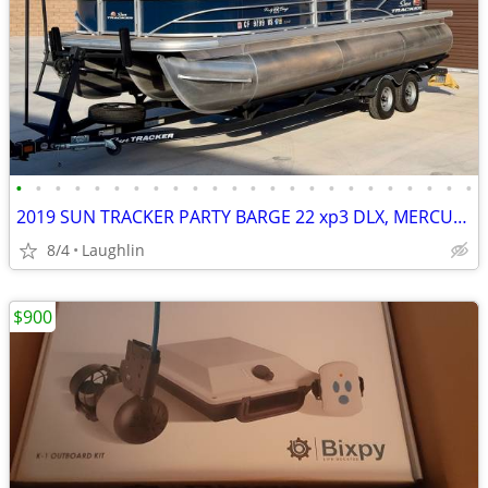
•
•
•
•
•
•
•
•
•
•
•
•
•
•
•
•
•
•
•
•
•
•
•
•
2019 SUN TRACKER PARTY BARGE 22 xp3 DLX, MERCURY 200, TRAILER, ETC. EXCELLENT
8/4
Laughlin
$900