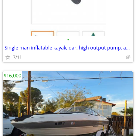
•
Single man inflatable kayak, oar, high output pump, and carrying bag
7/11
$16,000