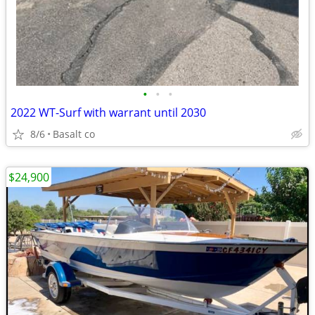
•
•
•
2022 WT-Surf with warrant until 2030
8/6
Basalt co
$24,900