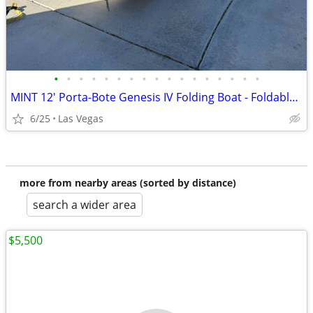
•
•
•
•
•
•
•
•
•
•
•
•
•
•
•
•
•
MINT 12' Porta-Bote Genesis IV Folding Boat - Foldable Boat
6/25
Las Vegas
more from nearby areas (sorted by distance)
search a wider area
$5,500