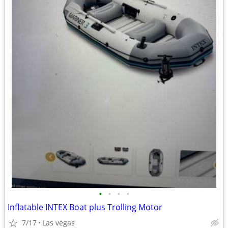
•
•
•
•
Inflatable INTEX Boat plus Trolling Motor
7/17
Las vegas