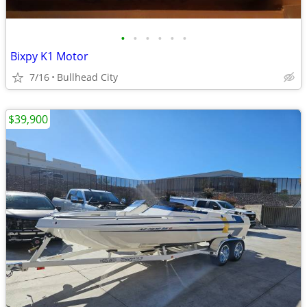
•
•
•
•
•
•
Bixpy K1 Motor
7/16
Bullhead City
$39,900