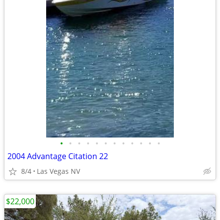
•
•
•
•
•
•
•
•
•
•
•
•
2004 Advantage Citation 22
8/4
Las Vegas NV
$22,000