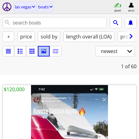
las vegas
boats
post
acct
+
price
sold by
length overall (LOA)
propuls
newest
1
of 60
$120,000