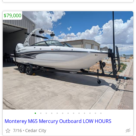
$79,000
•
•
•
•
•
•
•
•
•
•
•
•
•
Monterey M65 Mercury Outboard LOW HOURS
7/16
Cedar City