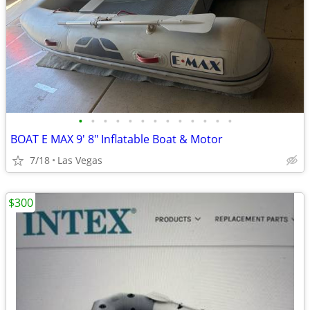
•
•
•
•
•
•
•
•
•
•
•
•
•
BOAT E MAX 9' 8" Inflatable Boat & Motor
7/18
Las Vegas
$300