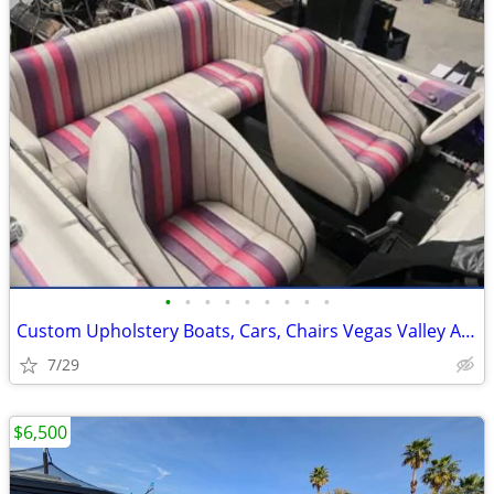
•
•
•
•
•
•
•
•
•
Custom Upholstery Boats, Cars, Chairs Vegas Valley Affordable Rates
7/29
$6,500